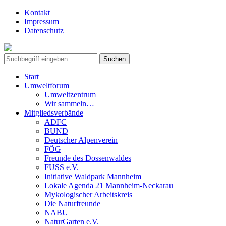
Kontakt
Impressum
Datenschutz
Start
Umweltforum
Umweltzentrum
Wir sammeln…
Mitgliedsverbände
ADFC
BUND
Deutscher Alpenverein
FÖG
Freunde des Dossenwaldes
FUSS e.V.
Initiative Waldpark Mannheim
Lokale Agenda 21 Mannheim-Neckarau
Mykologischer Arbeitskreis
Die Naturfreunde
NABU
NaturGarten e.V.