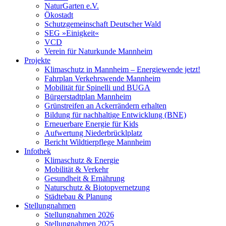
NaturGarten e.V.
Ökostadt
Schutzgemeinschaft Deutscher Wald
SEG »Einigkeit«
VCD
Verein für Naturkunde Mannheim
Projekte
Klimaschutz in Mannheim – Energiewende jetzt!
Fahrplan Verkehrswende Mannheim
Mobilität für Spinelli und BUGA
Bürgerstadtplan Mannheim
Grünstreifen an Ackerrändern erhalten
Bildung für nachhaltige Entwicklung (BNE)
Erneuerbare Energie für Kids
Aufwertung Niederbrücklplatz
Bericht Wildtierpflege Mannheim
Infothek
Klimaschutz & Energie
Mobilität & Verkehr
Gesundheit & Ernährung
Naturschutz & Biotopvernetzung
Städtebau & Planung
Stellungnahmen
Stellungnahmen 2026
Stellungnahmen 2025