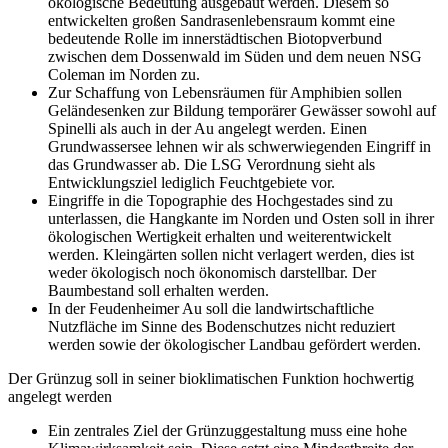
ökologische Bedeutung ausgebaut werden. Diesem so
entwickelten großen Sandrasenlebensraum kommt eine
bedeutende Rolle im innerstädtischen Biotopverbund
zwischen dem Dossenwald im Süden und dem neuen NSG
Coleman im Norden zu.
Zur Schaffung von Lebensräumen für Amphibien sollen
Geländesenken zur Bildung temporärer Gewässer sowohl auf
Spinelli als auch in der Au angelegt werden. Einen
Grundwassersee lehnen wir als schwerwiegenden Eingriff in
das Grundwasser ab. Die LSG Verordnung sieht als
Entwicklungsziel lediglich Feuchtgebiete vor.
Eingriffe in die Topographie des Hochgestades sind zu
unterlassen, die Hangkante im Norden und Osten soll in ihrer
ökologischen Wertigkeit erhalten und weiterentwickelt
werden. Kleingärten sollen nicht verlagert werden, dies ist
weder ökologisch noch ökonomisch darstellbar. Der
Baumbestand soll erhalten werden.
In der Feudenheimer Au soll die landwirtschaftliche
Nutzfläche im Sinne des Bodenschutzes nicht reduziert
werden sowie der ökologischer Landbau gefördert werden.
Der Grünzug soll in seiner bioklimatischen Funktion hochwertig
angelegt werden
Ein zentrales Ziel der Grünzuggestaltung muss eine hohe