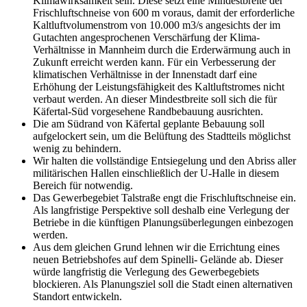
Klimawirksamkeit sein. Diese setzt eine Mindestbreite der
Frischluftschneise von 600 m voraus, damit der erforderliche
Kaltluftvolumenstrom von 10.000 m3/s angesichts der im
Gutachten angesprochenen Verschärfung der Klima-
Verhältnisse in Mannheim durch die Erderwärmung auch in
Zukunft erreicht werden kann. Für ein Verbesserung der
klimatischen Verhältnisse in der Innenstadt darf eine
Erhöhung der Leistungsfähigkeit des Kaltluftstromes nicht
verbaut werden. An dieser Mindestbreite soll sich die für
Käfertal-Süd vorgesehene Randbebauung ausrichten.
Die am Südrand von Käfertal geplante Bebauung soll
aufgelockert sein, um die Belüftung des Stadtteils möglichst
wenig zu behindern.
Wir halten die vollständige Entsiegelung und den Abriss aller
militärischen Hallen einschließlich der U-Halle in diesem
Bereich für notwendig.
Das Gewerbegebiet Talstraße engt die Frischluftschneise ein.
Als langfristige Perspektive soll deshalb eine Verlegung der
Betriebe in die künftigen Planungsüberlegungen einbezogen
werden.
Aus dem gleichen Grund lehnen wir die Errichtung eines
neuen Betriebshofes auf dem Spinelli- Gelände ab. Dieser
würde langfristig die Verlegung des Gewerbegebiets
blockieren. Als Planungsziel soll die Stadt einen alternativen
Standort entwickeln.