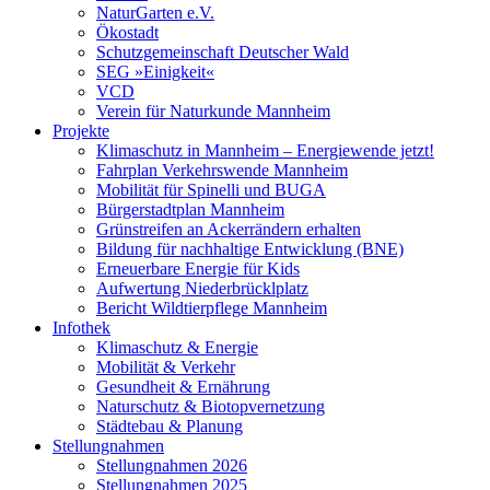
NaturGarten e.V.
Ökostadt
Schutzgemeinschaft Deutscher Wald
SEG »Einigkeit«
VCD
Verein für Naturkunde Mannheim
Projekte
Klimaschutz in Mannheim – Energiewende jetzt!
Fahrplan Verkehrswende Mannheim
Mobilität für Spinelli und BUGA
Bürgerstadtplan Mannheim
Grünstreifen an Ackerrändern erhalten
Bildung für nachhaltige Entwicklung (BNE)
Erneuerbare Energie für Kids
Aufwertung Niederbrücklplatz
Bericht Wildtierpflege Mannheim
Infothek
Klimaschutz & Energie
Mobilität & Verkehr
Gesundheit & Ernährung
Naturschutz & Biotopvernetzung
Städtebau & Planung
Stellungnahmen
Stellungnahmen 2026
Stellungnahmen 2025