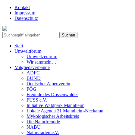
Kontakt
Impressum
Datenschutz
Start
Umweltforum
Umweltzentrum
Wir sammeln…
Mitgliedsverbände
ADFC
BUND
Deutscher Alpenverein
FÖG
Freunde des Dossenwaldes
FUSS e.V.
Initiative Waldpark Mannheim
Lokale Agenda 21 Mannheim-Neckarau
Mykologischer Arbeitskreis
Die Naturfreunde
NABU
NaturGarten e.V.